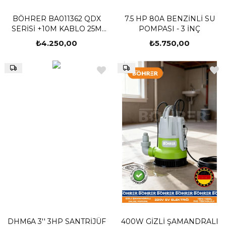
BÖHRER BA011362 QDX
7.5 HP 80A BENZİNLİ SU
SERİSİ +10M KABLO 25M
POMPASI - 3 İNÇ
DİK 200M YATAY
₺4.250,00
₺5.750,00
PASLANMAZ ÇELİK GÖVDE
TEMİZ SU DALGIÇ POMPA
DHM6A 3'' 3HP SANTRİJÜF
400W GİZLİ ŞAMANDRALI