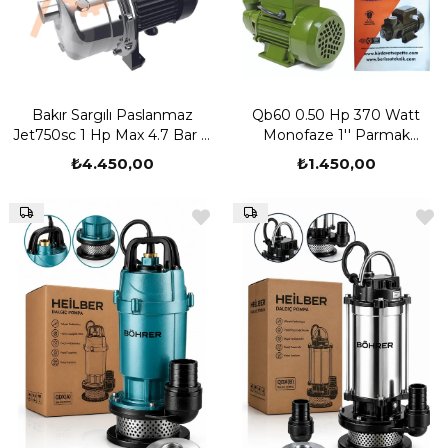
Bakır Sargılı Paslanmaz
Qb60 0.50 Hp 370 Watt
Jet750sc 1 Hp Max 4.7 Bar 8
Monofaze 1'' Parmak
Metre Emiş Max 72 Metre
Preferikal Sürtme Fanlı
₺4.450,00
₺1.450,00
Dik Su Pompası
Santrifüj Su Pompası