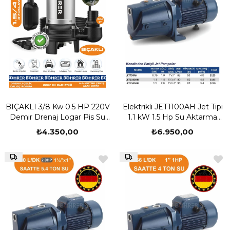
BIÇAKLI 3/8 Kw 0.5 HP 220V
Elektrikli JET1100AH Jet Tipi
Demir Drenaj Logar Pis Su
1.1 kW 1.5 Hp Su Aktarma
Parçalayıcılı Çelik Gövde
Basınç , Bahçe Sulama Kuyu
₺4.350,00
₺6.950,00
Dalgıç Tahliye Pompası | 6.6
Çekme Pompası
Derinlik -66m Yatay | 2" Su
Çıkış Ağzı