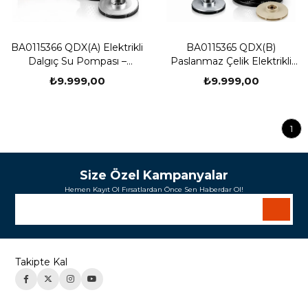
BA0115366 QDX(A) Elektrikli
BA0115365 QDX(B)
Dalgıç Su Pompası –
Paslanmaz Çelik Elektrikli
Paslanmaz Çelik Filtreli,
Dalgıç Su Pompası – Yüksek
₺9.999,00
₺9.999,00
Yüksek Debili Temiz ve Kirli
Debili Temiz ve Kirli Su
Su Tahliye Pompası, Hortum
Tahliye Pompası, Çift Hortum
Bağlantı Aparatlı
Bağlantı Aparatlı
1
Size Özel Kampanyalar
Hemen Kayıt Ol Fırsatlardan Önce Sen Haberdar Ol!
Takipte Kal