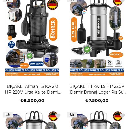
Çıkış Ağzı
BIÇAKLI Alman 1.5 Kw 2.0
BIÇAKLI 1.1 Kw 1.5 HP 220V
HP 220V Ultra Kalite Demir
Demir Drenaj Logar Pis Su
Drenaj Logar Pis Su
Parçalayıcılı Çelik Gövde
₺8.500,00
₺7.500,00
Parçalayıcılı Çelik Gövde
Dalgıç Tahliye Pompası | 13.5
Dalgıç Tahliye Pompası | 20
Derinlik -135m Yatay | 2" Su
Derinlik -200m Yatay | 2" Su
Çıkış Ağzı
Çıkış Ağzı