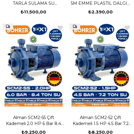
TARLA SULAMA SU
5M EMME PLASTİL DALGIÇ
POMPASI - SAATTE 60TON
SU TAHLİYE DRENAJ
₺11.500,00
₺2.390,00
SU
POMPASI
Alman SCM2-55 Çift
Alman SCM2-52 Çift
Kademeli 2.0 HP 6 Bar 8.4
Kademeli 1.5 HP 4.5 Bar 7.2
Ton Su - Kademeli Su
Ton Su - Kademeli Su
₺9.250,00
₺8.250,00