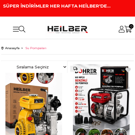
SÜPER İNDİRİMLER HER HAFTA HEİLBER'DE...
0
Anasayfa
Su Pompaları