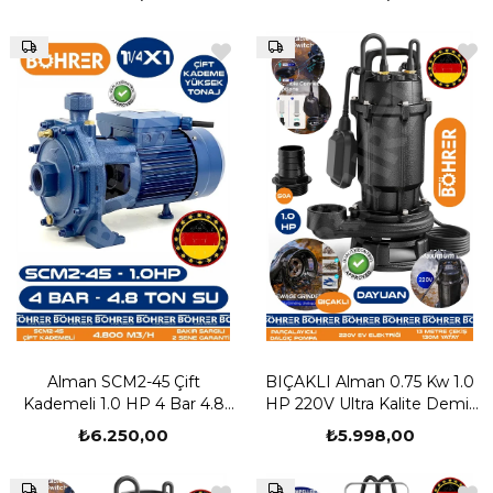
Pompası - Bakır Sargılı - Su
Pompası - Bakır Sargılı - Su
Motoru Profesyonel Çözüm
Motoru Profesyonel Çözüm
Alman SCM2-45 Çift
BIÇAKLI Alman 0.75 Kw 1.0
Kademeli 1.0 HP 4 Bar 4.8
HP 220V Ultra Kalite Demir
Ton Su - Kademeli Su
Drenaj Logar Pis Su
₺6.250,00
₺5.998,00
Pompası - Bakır Sargılı - Su
Parçalayıcılı Çelik Gövde
Motoru Profesyonel Çözüm
Dalgıç Tahliye Pompası | 13
Derinlik -130m Yatay | 2" Su