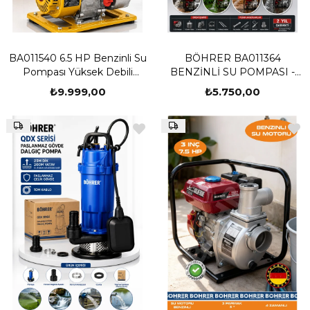
BA011540 6.5 HP Benzinli Su
BÖHRER BA011364
Pompası Yüksek Debili
BENZİNLİ SU POMPASI -
Bahçe ve Tarla Sulama Su
SAATE 80 TON SU - 8M
₺9.999,00
₺5.750,00
Motoru 3 İnç
EMİŞ - 25M DİK - 3 PARMAK-
80A-3İNÇ