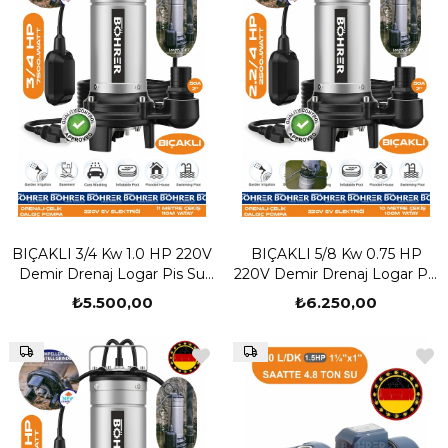
BIÇAKLI 3/4 Kw 1.0 HP 220V
BIÇAKLI 5/8 Kw 0.75 HP
Demir Drenaj Logar Pis Su
220V Demir Drenaj Logar Pis
Parçalayıcılı Çelik Gövde
Su Parçalayıcılı Çelik Gövde
₺5.500,00
₺6.250,00
Dalgıç Tahliye Pompası | 111
Dalgıç Tahliye Pompası | 10
Derinlik -110m Yatay | 2" Su
Derinlik -100m Yatay | 2" Su
Çıkış Ağzı
Çıkış Ağzı