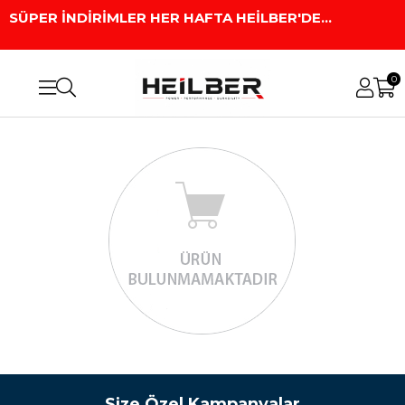
SÜPER İNDİRİMLER HER HAFTA HEİLBER'DE...
0
Size Özel Kampanyalar