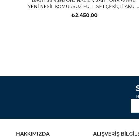
BA011138 V598 ORJİNAL 21V 2AH TORK AYARLI
YENİ NESİL KÖMÜRSÜZ FULL SET ÇEKİÇLİ AKÜL
VİDALAMA MATKAP
₺2.450,00
H
HAKKIMIZDA
ALIŞVERİŞ BİLGİL