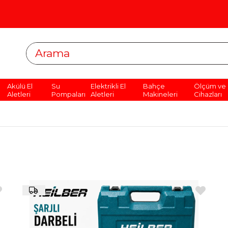
Akülü El
Su
Elektrikli El
Bahçe
Ölçüm ve 
Aletleri
Pompaları
Aletleri
Makineleri
Cihazları