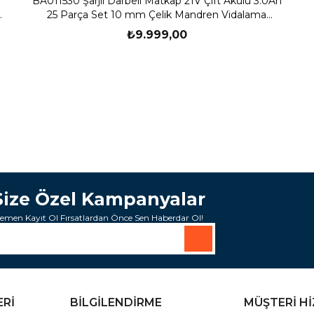
BA011530 Şarjlı Darbeli Matkap 21V Çift Akülü 3.0Ah
Ü
25 Parça Set 10 mm Çelik Mandren Vidalama
Makinesi
₺9.999,00
Size Özel Kampanyalar
emen Kayıt Ol Fırsatlardan Önce Sen Haberdar Ol!
ERİ
BİLGİLENDİRME
MÜŞTERİ H