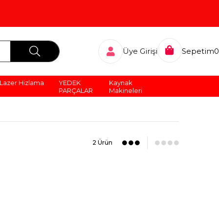
Üye Girişi
Sepetim
0
Lazer Hizlama
YEDEK
Kaynak
PARÇALAR
Makineleri
2 Ürün