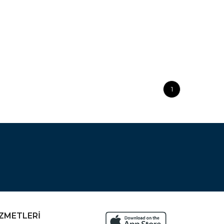
1
İZMETLERİ