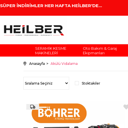
SÜPER İNDİRİMLER HER HAFTA HEİLBER'DE...
SERAMİK KESME
Oto Bakım & Garaj
MAKİNELERİ
Ekipmanları
Anasayfa
Akülü Vidalama
Stoktakiler